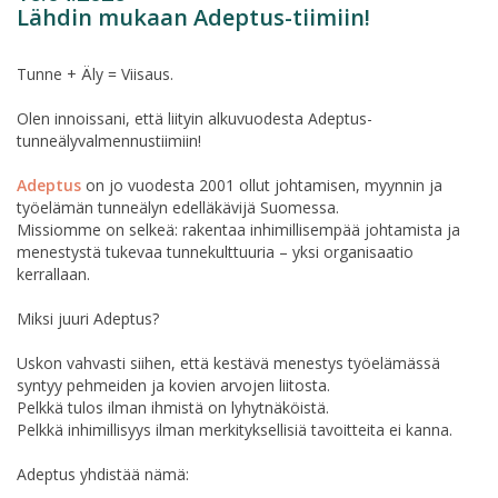
Lähdin mukaan Adeptus-tiimiin!
Tunne + Äly = Viisaus.
Olen innoissani, että liityin alkuvuodesta Adeptus-
tunneälyvalmennustiimiin!
Adeptus
on jo vuodesta 2001 ollut johtamisen, myynnin ja
työelämän tunneälyn edelläkävijä Suomessa.
Missiomme on selkeä: rakentaa inhimillisempää johtamista ja
menestystä tukevaa tunnekulttuuria – yksi organisaatio
kerrallaan.
Miksi juuri Adeptus?
Uskon vahvasti siihen, että kestävä menestys työelämässä
syntyy pehmeiden ja kovien arvojen liitosta.
Pelkkä tulos ilman ihmistä on lyhytnäköistä.
Pelkkä inhimillisyys ilman merkityksellisiä tavoitteita ei kanna.
Adeptus yhdistää nämä: