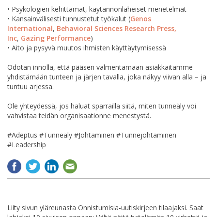
• Psykologien kehittämät, käytännönläheiset menetelmät
• Kansainvälisesti tunnustetut työkalut (
Genos
International
,
Behavioral Sciences Research Press,
Inc
,
Gazing Performance
)
• Aito ja pysyvä muutos ihmisten käyttäytymisessä
Odotan innolla, että pääsen valmentamaan asiakkaitamme
yhdistämään tunteen ja järjen tavalla, joka näkyy viivan alla – ja
tuntuu arjessa.
Ole yhteydessä, jos haluat sparrailla siitä, miten tunneäly voi
vahvistaa teidän organisaationne menestystä.
#Adeptus #Tunneäly #Johtaminen #Tunnejohtaminen
#Leadership
Liity sivun yläreunasta Onnistumisia-uutiskirjeen tilaajaksi. Saat