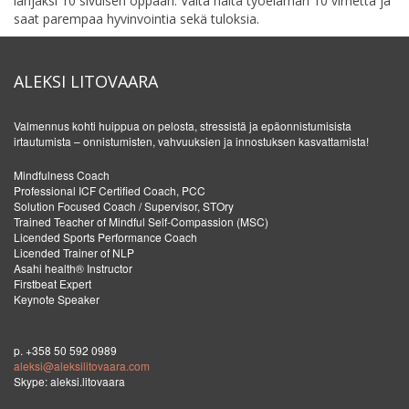
lahjaksi 10 sivuisen oppaan: Vältä näitä työelämän 10 virhettä ja
saat parempaa hyvinvointia sekä tuloksia.
ALEKSI LITOVAARA
Valmennus kohti huippua on pelosta, stressistä ja epäonnistumisista
irtautumista – onnistumisten, vahvuuksien ja innostuksen kasvattamista!
Mindfulness Coach
Professional ICF Certified Coach, PCC
Solution Focused Coach / Supervisor, STOry
Trained Teacher of Mindful Self-Compassion (MSC)
Licended Sports Performance Coach
Licended Trainer of NLP
Asahi health® Instructor
Firstbeat Expert
Keynote Speaker
p. +358 50 592 0989
aleksi@aleksilitovaara.com
Skype: aleksi.litovaara